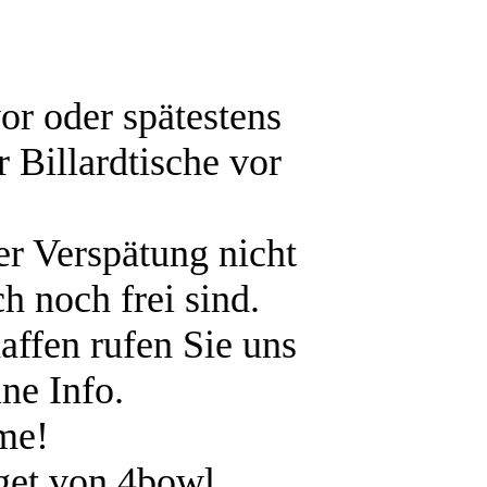
or oder spätestens
 Billardtische vor
er Verspätung nicht
h noch frei sind.
affen rufen Sie uns
ne Info.
hme!
get von 4bowl