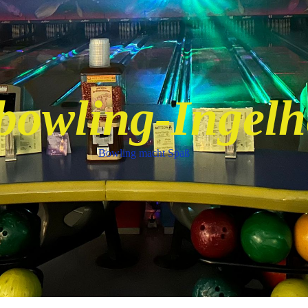
bowling-Ingel
Bowling macht Spaß