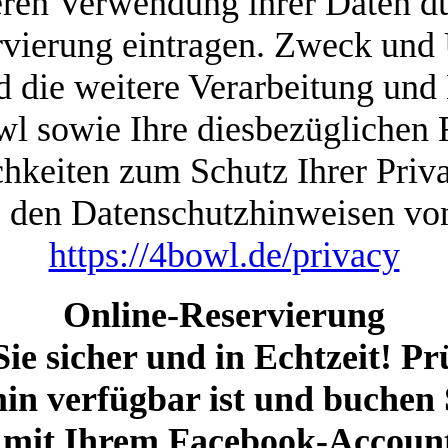
eren Verwendung ihrer Daten du
ervierung eintragen. Zweck und
 die weitere Verarbeitung und
wl sowie Ihre diesbezüglichen 
chkeiten zum Schutz Ihrer Priv
te den Datenschutzhinweisen vo
https://4bowl.de/privacy
Online-Reservierung
Sie sicher und in Echtzeit! Prü
in verfügbar ist und buchen 
h mit Ihrem Facebook-Account