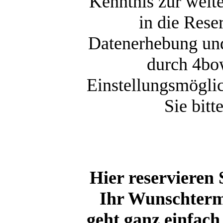
Kenntnis zur weit
in die Res
Datenerhebung und
durch 4bo
Einstellungsmögli
Sie bit
Hier reservieren 
Ihr Wunschterm
geht ganz einfac