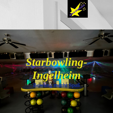
Starbowling-
Ingelheim
Bowling macht Spaß