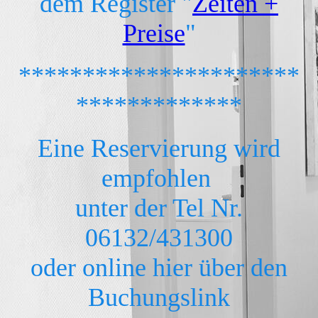
dem Register "
Zeiten +
Preise
"
**********************
*************
Eine Reservierung wird
empfohlen
unter der Tel Nr.
06132/431300
oder online hier über den
Buchungslink