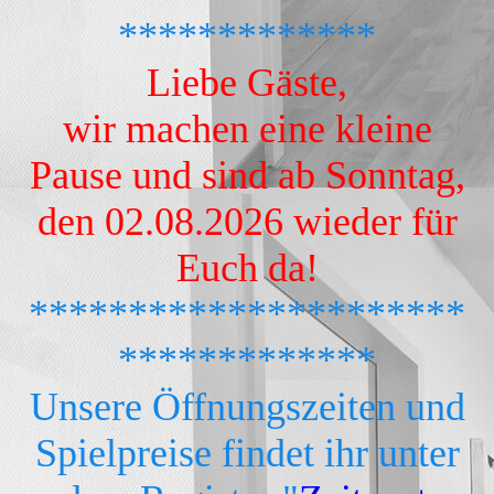
*************
Liebe Gäste,
wir machen eine kleine
Pause und sind ab Sonntag,
den 02.08.2026 wieder für
Euch da!
**********************
*************
Unsere Öffnungszeiten und
Spielpreise findet ihr unter