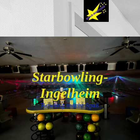
Starbowling-
Ingelheim
Bowling macht Spaß