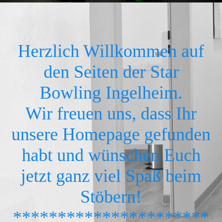
Herzlich Willkommen auf
den Seiten der Star
Bowling Ingelheim.
Wir freuen uns, dass Ihr
unsere Homepage gefunden
habt und wünschen Euch
jetzt ganz viel Spaß beim
Stöbern!
**********************